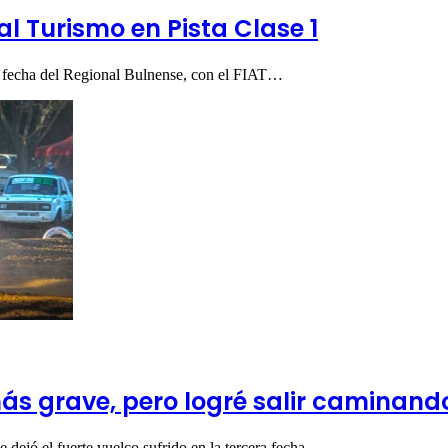
l Turismo en Pista Clase 1
ta fecha del Regional Bulnense, con el FIAT…
ás grave, pero logré salir caminand
 dejó el fuerte vuelco sufrido en la tercera fecha…