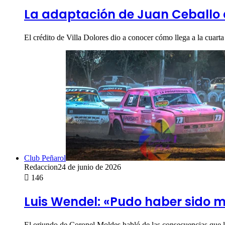
La adaptación de Juan Ceballo a
El crédito de Villa Dolores dio a conocer cómo llega a la cuar
Club Peñarol
Redaccion
24 de junio de 2026
146
Luis Wendel: «Pudo haber sido m
El oriundo de Coronel Moldes habló de las consecuencias que le