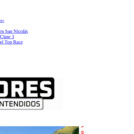
os»
en San Nicolás
 Clase 3
del Top Race