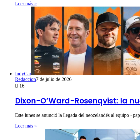
Leer más »
IndyCar
Redaccion
7 de julio de 2026
16
Dixon-O’Ward-Rosenqvist: la n
Este lunes se anunció la llegada del neozelandés al equipo «pa
Leer más »