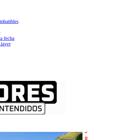
mbatibles
0
a fecha
Llaver