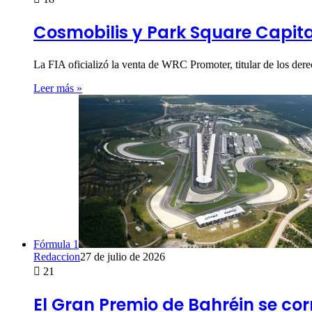
Cosmobilis y Park Square Capit
La FIA oficializó la venta de WRC Promoter, titular de los de
Leer más »
Fórmula 1
Redaccion
27 de julio de 2026
21
El Gran Premio de Bahréin se cor