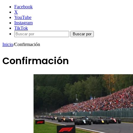
Facebook
X
YouTube
Instagram
TikTok
Buscar por
Inicio
/
Confirmación
Confirmación