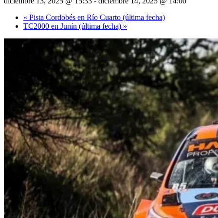
diciembre 13, 2025 @ 15:33
-
diciembre 14, 2025 @ 14:00
«
Pista Cordobés en Río Cuarto (última fecha)
TC2000 en Junín (última fecha)
»