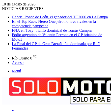
10 de agosto de 2026
NOTICIAS RECIENTES
Gabriel Ponce de León, el ganador del TC2000 en La Pampa
En el Top Race, Nereo Queijeiro no tuvo rivales en la
competencia pampeana
FNA en Toay: triunfo dominical de Tomás Campra
Podio argentino de Valentín Perrone en el GP británico de
Moto3
La Final del GP de Gran Bretaña fue dominada por Raúl
Fernández
℃
Río Cuarto
0
Acceso
Menú