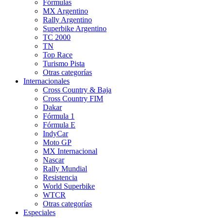
Fórmulas
MX Argentino
Rally Argentino
Superbike Argentino
TC 2000
TN
Top Race
Turismo Pista
Otras categorías
Internacionales
Cross Country & Baja
Cross Country FIM
Dakar
Fórmula 1
Fórmula E
IndyCar
Moto GP
MX Internacional
Nascar
Rally Mundial
Resistencia
World Superbike
WTCR
Otras categorías
Especiales