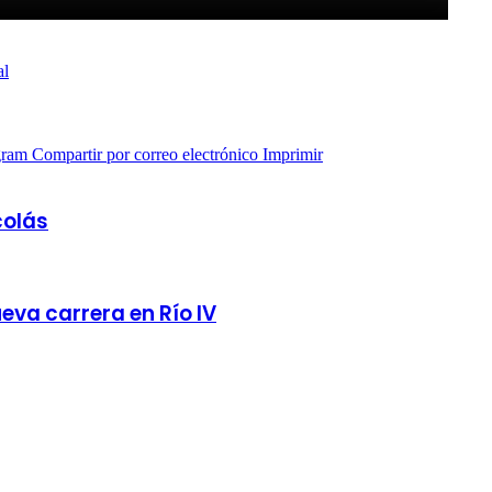
al
gram
Compartir por correo electrónico
Imprimir
colás
eva carrera en Río IV