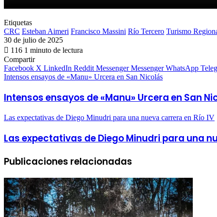
Etiquetas
CRC
Esteban Aimeri
Francisco Massini
Río Tercero
Turismo Region
30 de julio de 2025
116
1 minuto de lectura
Compartir
Facebook
X
LinkedIn
Reddit
Messenger
Messenger
WhatsApp
Tele
Intensos ensayos de «Manu» Urcera en San Nicolás
Intensos ensayos de «Manu» Urcera en San Ni
Las expectativas de Diego Minudri para una nueva carrera en Río IV
Las expectativas de Diego Minudri para una nu
Publicaciones relacionadas