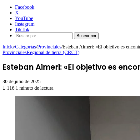
Facebook
X
YouTube
Instagram
TikTok
Buscar por
Inicio
/
Categorías
/
Provinciales
/
Esteban Aimeri: «El objetivo es encontr
Provinciales
Regional de tierra (CRCT)
Esteban Aimeri: «El objetivo es enc
30 de julio de 2025
116
1 minuto de lectura