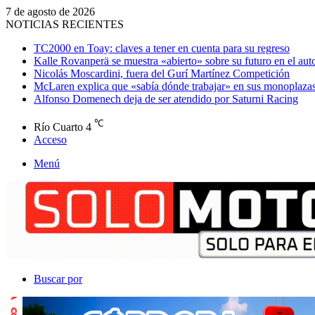
7 de agosto de 2026
NOTICIAS RECIENTES
TC2000 en Toay: claves a tener en cuenta para su regreso
Kalle Rovanperä se muestra «abierto» sobre su futuro en el au
Nicolás Moscardini, fuera del Gurí Martínez Competición
McLaren explica que «sabía dónde trabajar» en sus monoplaza
Alfonso Domenech deja de ser atendido por Saturni Racing
℃
Río Cuarto
4
Acceso
Menú
Buscar por