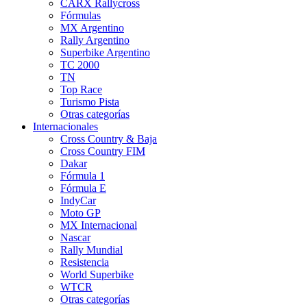
CARX Rallycross
Fórmulas
MX Argentino
Rally Argentino
Superbike Argentino
TC 2000
TN
Top Race
Turismo Pista
Otras categorías
Internacionales
Cross Country & Baja
Cross Country FIM
Dakar
Fórmula 1
Fórmula E
IndyCar
Moto GP
MX Internacional
Nascar
Rally Mundial
Resistencia
World Superbike
WTCR
Otras categorías